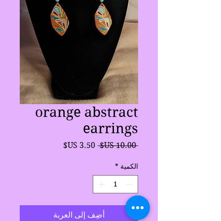
orange abstract
earrings
سعر
سعر
 ‏10.00 US$ 
عادي
البيع
الكمية
*
أضِف إلى العربة