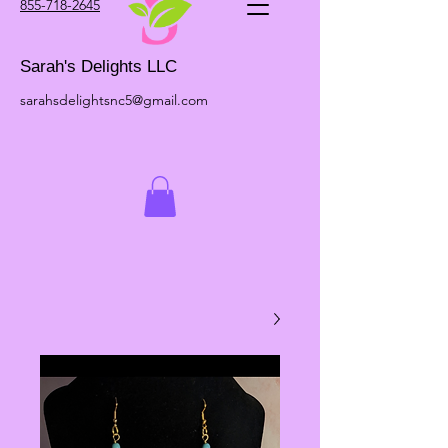
855-718-2645
Sarah's Delights LLC
sarahsdelightsnc5@gmail.com