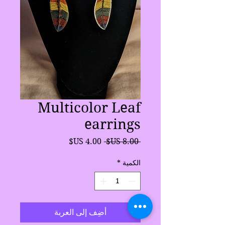
Multicolor Leaf
earrings
سعر
سعر
 ‏8.00 US$ 
عادي
البيع
الكمية
*
أضِف إلى العربة