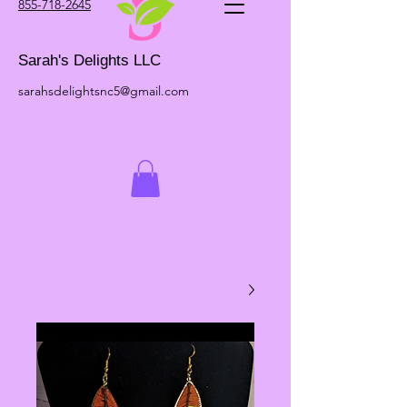
855-718-2645
Sarah's Delights LLC
sarahsdelightsnc5@gmail.com