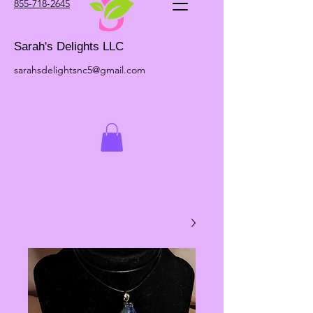
855-718-2645
Sarah's Delights LLC
sarahsdelightsnc5@gmail.com