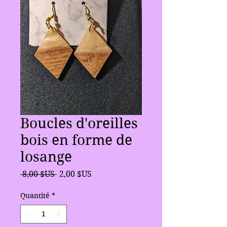
Boucles d'oreilles
bois en forme de
losange
Prix
Prix
 8,00 $US 
2,00 $US
original
promotionnel
Quantité
*