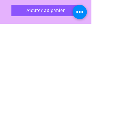
Ajouter au panier
Fait un excellent cadeau
pour tout le monde.
Magnifiquement fait à la
main par Sarah's Delights.
Les délices de Sarah
sarahsdelightsnc5@gmail.com
855-718-2645