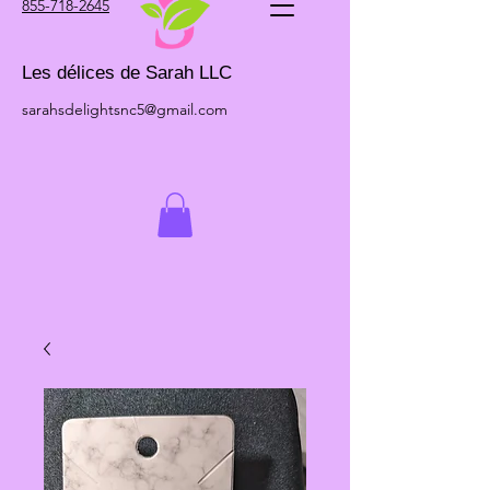
855-718-2645
Les délices de Sarah LLC
sarahsdelightsnc5@gmail.com