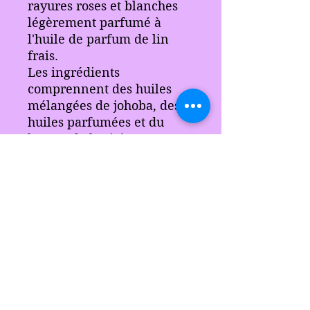
rayures roses et blanches
légèrement parfumé à
l'huile de parfum de lin
frais.
Les ingrédients
comprennent des huiles
mélangées de johoba, des
huiles parfumées et du
beurre de karité. Ce savon
ne contient pas de lessive
et laisse la peau fraîche et
propre. Fonctionne très
bien avec un loofa.
je