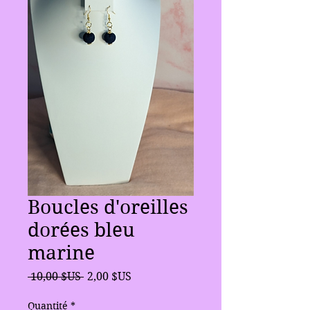
Boucles d'oreilles
dorées bleu
marine
Prix
Prix
 10,00 $US 
2,00 $US
original
promotionnel
Quantité
*