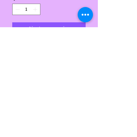
Ajouter au panier
Fait à la main par Sarah's
Delights
Les délices de Sarah
sarahsdelightsnc5@gmail.com
855-718-2645