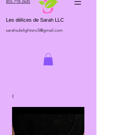
855-718-2645
Les délices de Sarah LLC
sarahsdelightsnc5@gmail.com