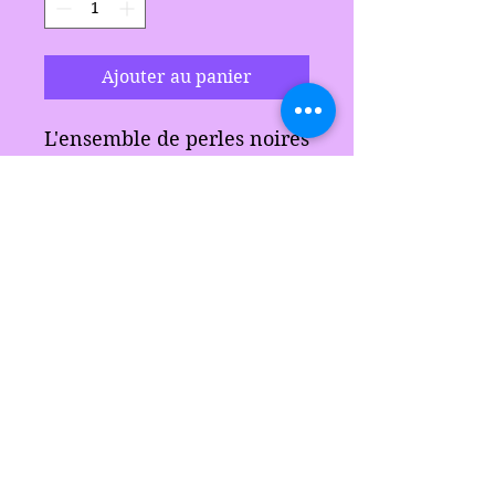
Ajouter au panier
L'ensemble de perles noires
et roses est livré avec des
boucles d'oreilles et un
collier assorti.
Fait un grand cadeau pour
n'importe qui.
Les délices de Sarah
sarahsdelightsnc5@gmail.com