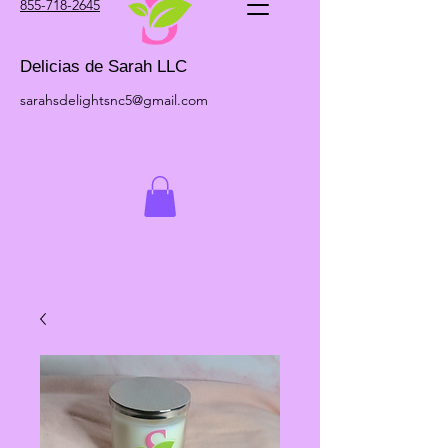
855-718-2645
Delicias de Sarah LLC
sarahsdelightsnc5@gmail.com