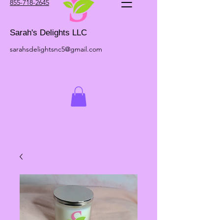
855-718-2645
Sarah's Delights LLC
sarahsdelightsnc5@gmail.com