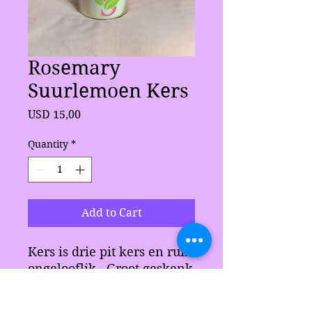
Rosemary
Suurlemoen Kers
Price
USD 15,00
Quantity
*
Add to Cart
Kers is drie pit kers en ruik
ongelooflik. Groot geskenk
vir enigiemand.